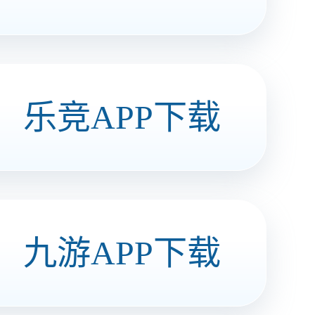
您遇到技术问题、账户疑问，或希望了解功能详情，我
亚星下载 致力于为广大体育爱好者打造一个公开透