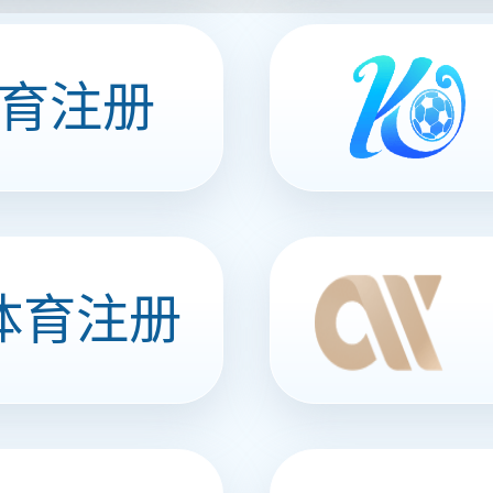
内容专区
，提供高帧率直播与赛事专题
除赛事直播外，还提供赛后
式体育服务平台。
常见问题解答
亚星下载 平台过程中最关心的问题，我们整理了详细说明，包
能、安全保障与使用体验等方面，帮助您全面了解服务内容。
 平台是否合法？
亚星下载 拥有合规的运营资质，严格遵守数据保护法规与行业标准