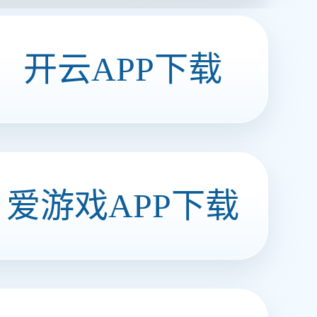
采访、球星特辑、战术分析等多元内容，打造沉浸
括账户管理、平台功
，所有内容与服务均通过安全审核，确保合法性与用户