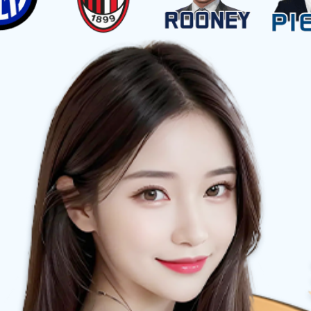
01. 初创定位
台，致力于
高清直播、从
亚星下载起源于对体育精神与
化、低延
务，并率先实现多赛程同步与
体验的专注与
02. 服务升级
随着亚星下载需求增长，平台
支持APP与网页双端操作，