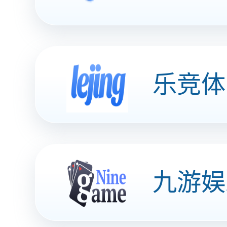
05.
平台客
们都将
06.
平台提
明、便
亚星下载 App
全场景·全功能·全终端