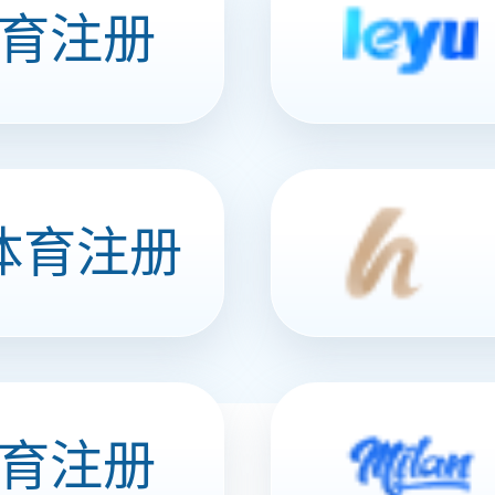
 如何创建账户？
面右上角“注册”按钮，填写基础信息（用户名、密码、手机号或邮箱
全性。
 支持哪些终端设备？
设备访问，包括 PC 网页端、手机浏览器、iOS 与 Android 
。
 我的资料安全吗？
 256 位 SSL 加密、分布式服务器与多层防护策略，保障用户信
平台核心。